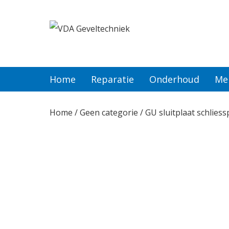
Home
Reparatie
Home
Reparatie
Onderhoud
Me
Onderhoud
Home
/
Geen categorie
/ GU sluitplaat schlies
Merken
Producten
Offerte
Actueel