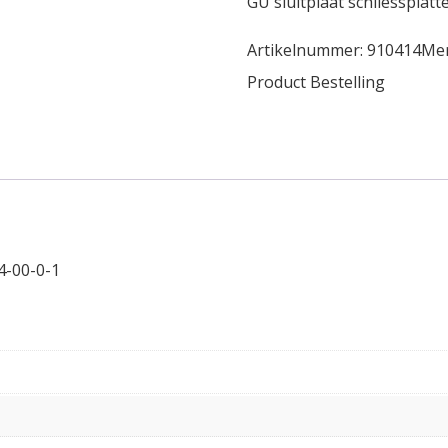
GU sluitplaat schliesspla
Artikelnummer:
910414
Me
Product Bestelling
4-00-0-1