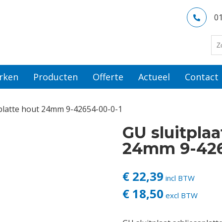
0
rken
Producten
Offerte
Actueel
Contact
splatte hout 24mm 9-42654-00-0-1
GU sluitplaa
24mm 9-426
€ 22,39
incl BTW
€ 18,50
excl BTW