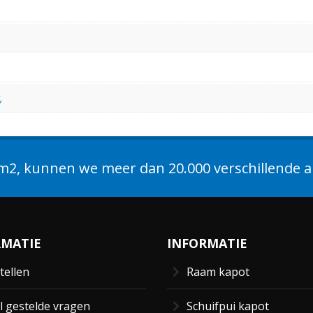
,
2, kunnen we meer dan 20.000 verschillende ar
RMATIE
INFORMATIE
tellen
Raam kapot
l gestelde vragen
Schuifpui kapot