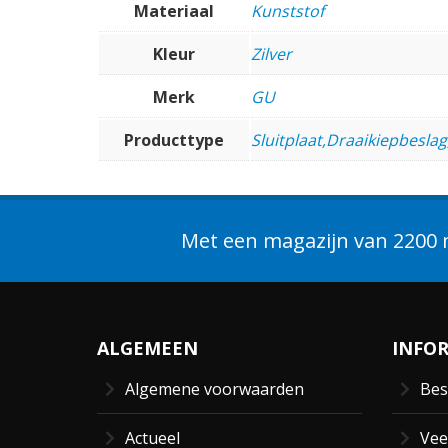
Materiaal
Kunststof
Kleur
Zilver
Merk
GU
Producttype
Sluitplaat,Draaikiepbeslag
Met een magazijn van 2200 m
ALGEMEEN
INFO
Algemene voorwaarden
Bes
Actueel
Vee