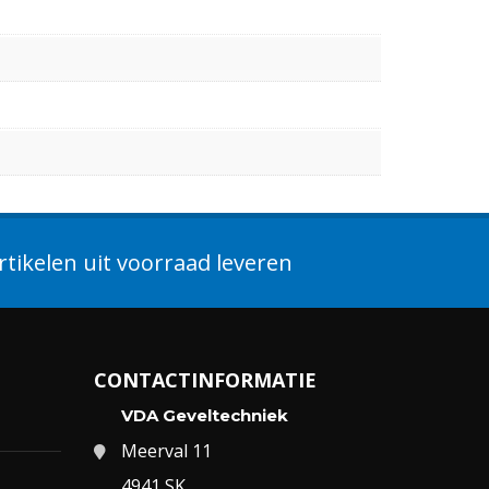
tikelen uit voorraad leveren
CONTACTINFORMATIE
VDA Geveltechniek
Meerval 11
4941 SK