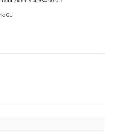
tte hout 24mm 9-42654-00-0-1
rk:
GU