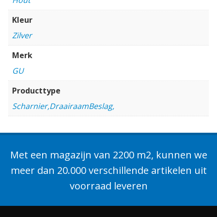
Kleur
Zilver
Merk
GU
Producttype
Scharnier,DraairaamBeslag,
Met een magazijn van 2200 m2, kunnen we
meer dan 20.000 verschillende artikelen uit
voorraad leveren