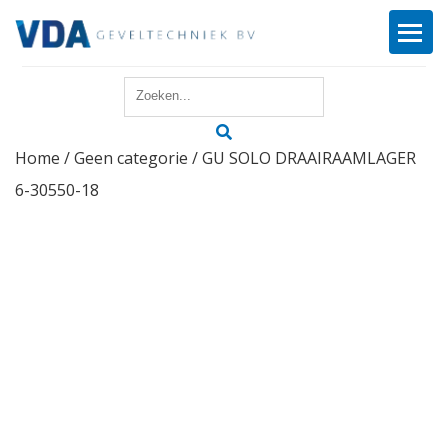
Home
Home
/
Geen categorie
/ GU SOLO DRAAIRAAMLAGER
Reparatie
6-30550-18
Onderhoud
Merken
Producten
Offerte
Actueel