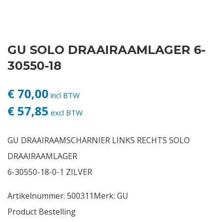
Contact
GU SOLO DRAAIRAAMLAGER 6-
Login
30550-18
Vacatures
€ 70,00
incl BTW
€ 57,85
excl BTW
GU DRAAIRAAMSCHARNIER LINKS RECHTS SOLO
DRAAIRAAMLAGER
6-30550-18-0-1 ZILVER
Artikelnummer:
500311
Merk:
GU
Product Bestelling