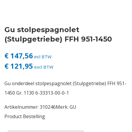
Contact
Gu stolpespagnolet
Login
(Stulpgetriebe) FFH 951-1450
Vacatures
€ 147,56
incl BTW
€ 121,95
excl BTW
Gu onderdeel stolpespagnolet (Stulpgetriebe) FFH 951-
1450 Gr. 1130 6-33313-00-0-1
Artikelnummer:
310246
Merk:
GU
Product Bestelling