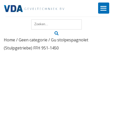
Home
Home
/
Geen categorie
/ Gu stolpespagnolet
Reparatie
(Stulpgetriebe) FFH 951-1450
Onderhoud
Merken
Producten
Offerte
Actueel