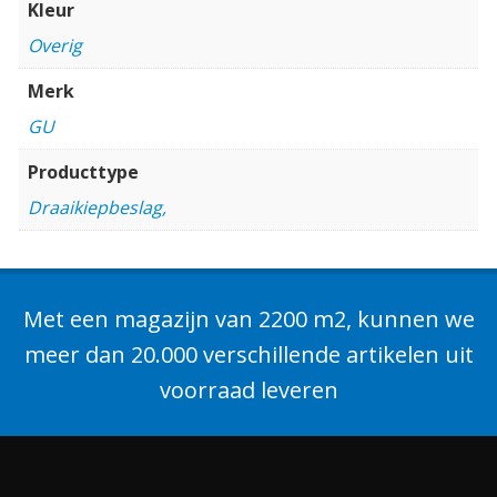
Kleur
Overig
Merk
GU
Producttype
Draaikiepbeslag,
Met een magazijn van 2200 m2, kunnen we
meer dan 20.000 verschillende artikelen uit
voorraad leveren