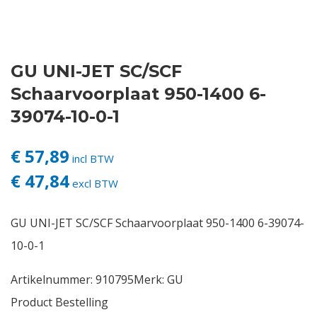
Contact
GU UNI-JET SC/SCF
Login
Schaarvoorplaat 950-1400 6-
Vacatures
39074-10-0-1
€ 57,89
incl BTW
€ 47,84
excl BTW
GU UNI-JET SC/SCF Schaarvoorplaat 950-1400 6-39074-
10-0-1
Artikelnummer:
910795
Merk:
GU
Product Bestelling