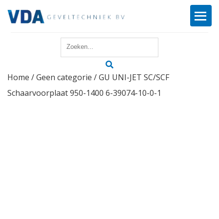
Home
Home
/
Geen categorie
/ GU UNI-JET SC/SCF
Reparatie
Schaarvoorplaat 950-1400 6-39074-10-0-1
Onderhoud
Merken
Producten
Offerte
Actueel