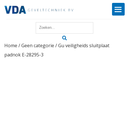
Home
Home
/
Geen categorie
/ Gu veiligheids sluitplaat
Reparatie
padnok E-28295-3
Onderhoud
Merken
Producten
Offerte
Actueel