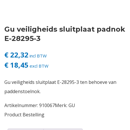
Contact
Gu veiligheids sluitplaat padnok
Login
E-28295-3
Vacatures
€ 22,32
incl BTW
€ 18,45
excl BTW
Gu veiligheids sluitplaat E-28295-3 ten behoeve van
paddenstoelnok.
Artikelnummer:
910067
Merk:
GU
Product Bestelling