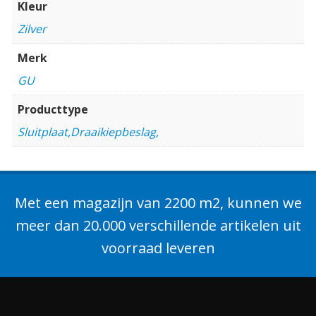
Kleur
Zilver
Merk
GU
Producttype
Sluitplaat,Draaikiepbeslag,
Met een magazijn van 2200 m2, kunnen we
meer dan 20.000 verschillende artikelen uit
voorraad leveren