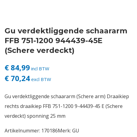
Contact
Gu verdektliggende schaararm
Login
FFB 751-1200 944439-45E
Vacatures
(Schere verdeckt)
€ 84,99
incl BTW
€ 70,24
excl BTW
Gu verdektliggende schaararm (Schere arm) Draaikiep
rechts draaikiep FFB 751-1200 9-44439-45 E (Schere
verdeckt) sponning 25 mm
Artikelnummer:
170186
Merk:
GU