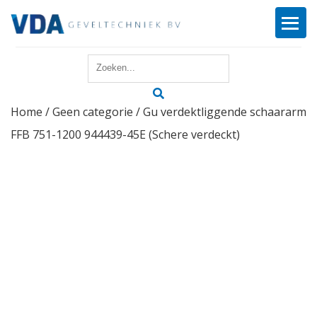
Home
Home
/
Geen categorie
/ Gu verdektliggende schaararm
Reparatie
FFB 751-1200 944439-45E (Schere verdeckt)
Onderhoud
Merken
Producten
Offerte
Actueel