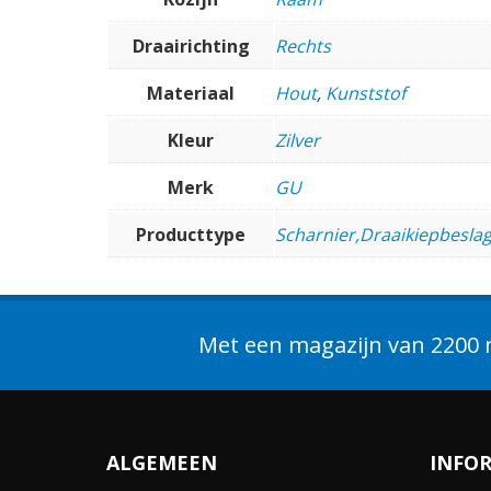
Draairichting
Rechts
Materiaal
Hout
,
Kunststof
Kleur
Zilver
Merk
GU
Producttype
Scharnier,Draaikiepbeslag
Met een magazijn van 2200 m
ALGEMEEN
INFO