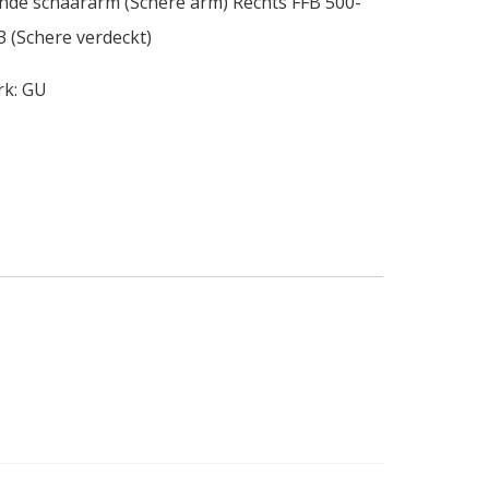
nde schaararm (Schere arm) Rechts FFB 500-
 (Schere verdeckt)
rk:
GU