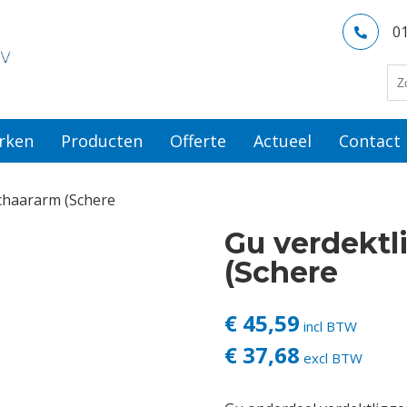
0
rken
Producten
Offerte
Actueel
Contact
chaararm (Schere
Gu verdekt
(Schere
€ 45,59
incl BTW
€ 37,68
excl BTW