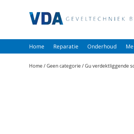
Home
Reparatie
Home
Reparatie
Onderhoud
Me
Onderhoud
Home
/
Geen categorie
/ Gu verdektliggende s
Merken
Producten
Offerte
Actueel