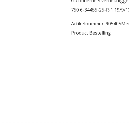
Gu onderdeel verdektligge
750 6-34455-25-R-1 19/9/13
Artikelnummer:
905405
Me
Product Bestelling