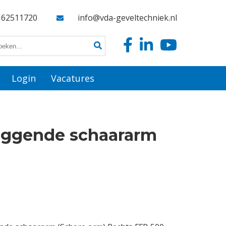
162511720
info@vda-geveltechniek.nl
Login
Vacatures
liggende schaararm