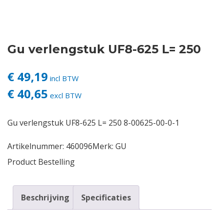
Contact
Gu verlengstuk UF8-625 L= 250
Login
€ 49,19
Vacatures
incl BTW
€ 40,65
excl BTW
Gu verlengstuk UF8-625 L= 250 8-00625-00-0-1
Artikelnummer:
460096
Merk:
GU
Product Bestelling
Beschrijving
Specificaties