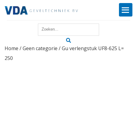
Home
Home
/
Geen categorie
/ Gu verlengstuk UF8-625 L=
Reparatie
250
Onderhoud
Merken
Producten
Offerte
Actueel