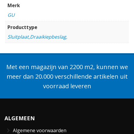
Merk
GU
Producttype
Sluitplaat,Draaikiepbeslag,
Met een magazijn van 2200 m2, kunnen we
meer dan 20.000 verschillende artikelen uit
voorraad leveren
ALGEMEEN
Algemene voorwaarden