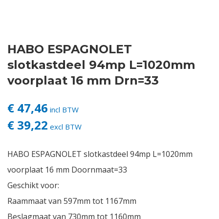
Contact
HABO ESPAGNOLET
Login
slotkastdeel 94mp L=1020mm
Vacatures
voorplaat 16 mm Drn=33
€ 47,46
incl BTW
€ 39,22
excl BTW
HABO ESPAGNOLET slotkastdeel 94mp L=1020mm
voorplaat 16 mm Doornmaat=33
Geschikt voor:
Raammaat van 597mm tot 1167mm
Beslagmaat van 730mm tot 1160mm