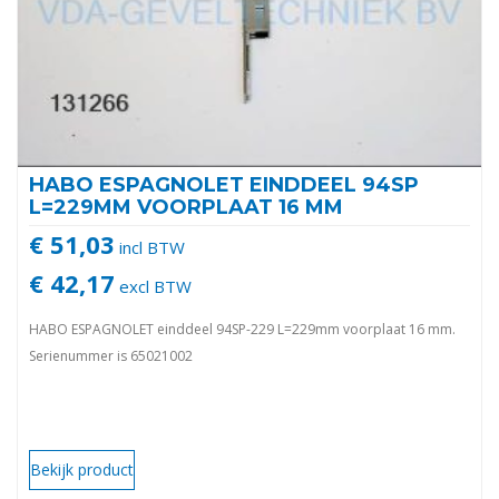
HABO ESPAGNOLET EINDDEEL 94SP
L=229MM VOORPLAAT 16 MM
€ 51,03
incl BTW
€ 42,17
excl BTW
HABO ESPAGNOLET einddeel 94SP-229 L=229mm voorplaat 16 mm.
Serienummer is 65021002
Bekijk product