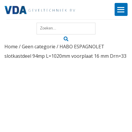
Home
Home
/
Geen categorie
/ HABO ESPAGNOLET
Reparatie
slotkastdeel 94mp L=1020mm voorplaat 16 mm Drn=33
Onderhoud
Merken
Producten
Offerte
Actueel