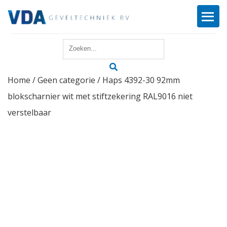
Home
Home
/
Geen categorie
/ Haps 4392-30 92mm
Reparatie
blokscharnier wit met stiftzekering RAL9016 niet
Onderhoud
verstelbaar
Merken
Producten
Offerte
Actueel