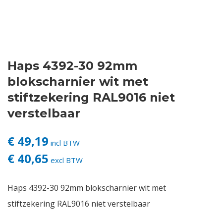
Contact
Login
Haps 4392-30 92mm
Vacatures
blokscharnier wit met
stiftzekering RAL9016 niet
verstelbaar
€ 49,19
incl BTW
€ 40,65
excl BTW
Haps 4392-30 92mm blokscharnier wit met
stiftzekering RAL9016 niet verstelbaar