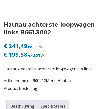
Contact
Hautau achterste loopwagen
Login
links B661.3002
Vacatures
€ 241,49
incl BTW
€ 199,58
excl BTW
Hautau onderdeel achterste loopwagen din links
Artikelnummer:
900212
Merk:
Hautau
Product Bestelling
Beschrijving
Specificaties