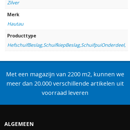
Zilver
Merk
Hautau
Producttype
HefschuifBeslag,SchuifkiepBeslag,SchuifpuiOnderdeel,
Met een magazijn van 2200 m2, kunnen we
meer dan 20.000 verschillende artikelen uit
voorraad leveren
ALGEMEEN