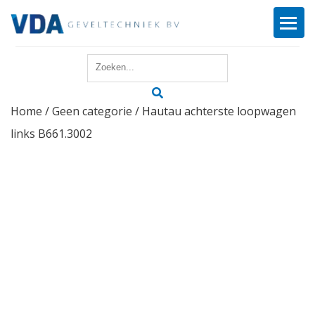
Home
Home
/
Geen categorie
/ Hautau achterste loopwagen
Reparatie
links B661.3002
Onderhoud
Merken
Producten
Offerte
Actueel