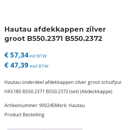
Contact
Hautau afdekkappen zilver
Login
groot B550.2371 B550.2372
Vacatures
€ 57,34
incl BTW
€ 47,39
excl BTW
Hautau onderdeel afdekkappen zilver groot schuifpui
HKS180 B550.2371 B550.2372 (set) (Abdeckkappe)
Artikelnummer:
900245
Merk:
Hautau
Product Bestelling