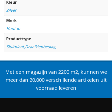
Kleur
Zilver
Merk
Hautau
Producttype
Sluitplaat,Draaikiepbeslag,
Met een magazijn van 2200 m2, kunnen we
meer dan 20.000 verschillende artikelen uit
voorraad leveren