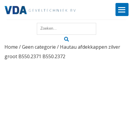
Home
Home
/
Geen categorie
/ Hautau afdekkappen zilver
Reparatie
groot B550.2371 B550.2372
Onderhoud
Merken
Producten
Offerte
Actueel