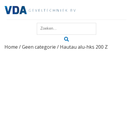
Home
Home
/
Geen categorie
/ Hautau alu-hks 200 Z
Reparatie
Onderhoud
Merken
Producten
Offerte
Actueel