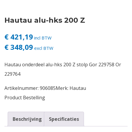
Contact
Hautau alu-hks 200 Z
Login
€ 421,19
incl BTW
€ 348,09
Vacatures
excl BTW
Hautau onderdeel alu-hks 200 Z stolp Gor 229758 Or
229764
Artikelnummer:
906085
Merk:
Hautau
Product Bestelling
Beschrijving
Specificaties