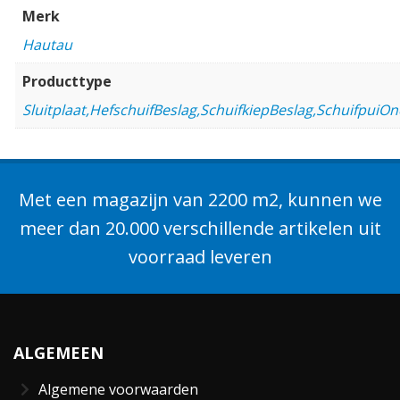
Merk
Hautau
Producttype
Sluitplaat,HefschuifBeslag,SchuifkiepBeslag,SchuifpuiOn
Met een magazijn van 2200 m2, kunnen we
meer dan 20.000 verschillende artikelen uit
voorraad leveren
ALGEMEEN
Algemene voorwaarden