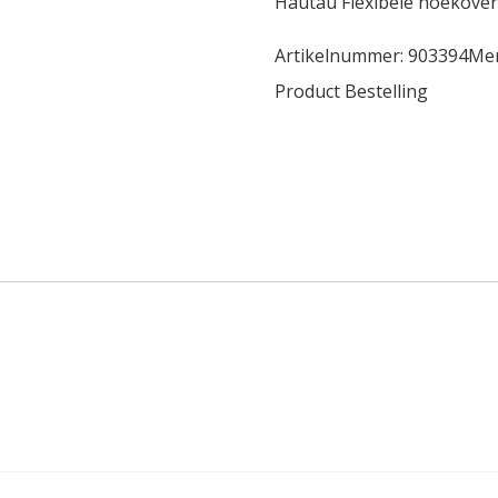
Hautau Flexibele hoekove
Artikelnummer:
903394
Me
Product Bestelling