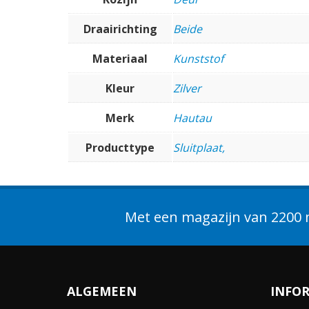
Draairichting
Beide
Materiaal
Kunststof
Kleur
Zilver
Merk
Hautau
Producttype
Sluitplaat,
Met een magazijn van 2200 m
ALGEMEEN
INFO