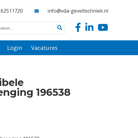
162511720
info@vda-geveltechniek.nl
Login
Vacatures
ibele
enging 196538