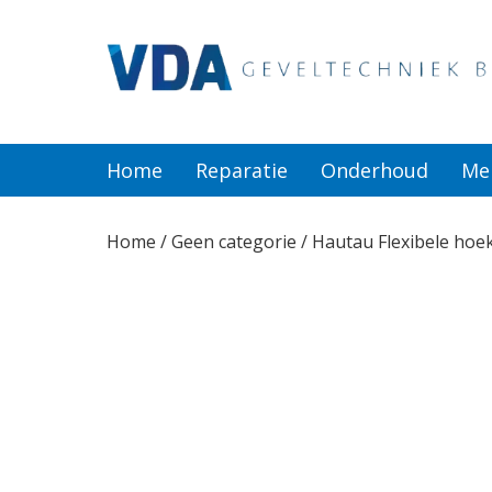
Home
Reparatie
Home
Reparatie
Onderhoud
Me
Onderhoud
Home
/
Geen categorie
/ Hautau Flexibele ho
Merken
Producten
Offerte
Actueel