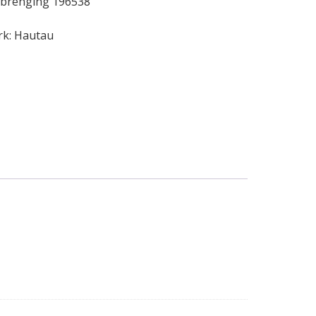
rbrenging 196538
rk:
Hautau