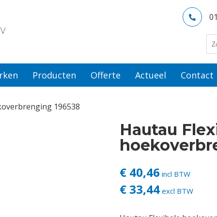
0
rken
Producten
Offerte
Actueel
Contact
ekoverbrenging 196538
Hautau Flex
hoekoverbr
€ 40,46
incl BTW
€ 33,44
excl BTW