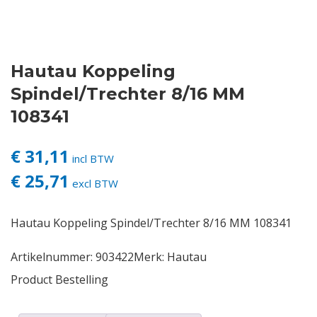
Contact
Hautau Koppeling
Login
Spindel/Trechter 8/16 MM
Vacatures
108341
€ 31,11
incl BTW
€ 25,71
excl BTW
Hautau Koppeling Spindel/Trechter 8/16 MM 108341
Artikelnummer:
903422
Merk:
Hautau
Product Bestelling