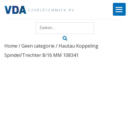
Home
Home
/
Geen categorie
/ Hautau Koppeling
Reparatie
Spindel/Trechter 8/16 MM 108341
Onderhoud
Merken
Producten
Offerte
Actueel