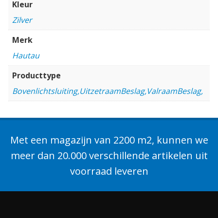
Kleur
Zilver
Merk
Hautau
Producttype
Bovenlichtsluiting,UitzetraamBeslag,ValraamBeslag,
Met een magazijn van 2200 m2, kunnen we
meer dan 20.000 verschillende artikelen uit
voorraad leveren