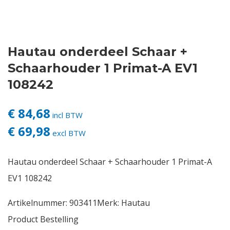
Contact
Hautau onderdeel Schaar +
Login
Schaarhouder 1 Primat-A EV1
Vacatures
108242
€ 84,68
incl BTW
€ 69,98
excl BTW
Hautau onderdeel Schaar + Schaarhouder 1 Primat-A
EV1 108242
Artikelnummer:
903411
Merk:
Hautau
Product Bestelling