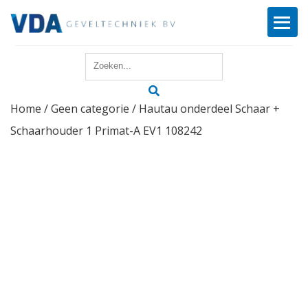
Home
Home
/
Geen categorie
/ Hautau onderdeel Schaar +
Reparatie
Schaarhouder 1 Primat-A EV1 108242
Onderhoud
Merken
Producten
Offerte
Actueel