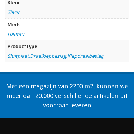
Kleur
Zilver
Merk
Hautau
Producttype
Sluitplaat,Draaikiepbeslag,Kiepdraaibeslag,
Met een magazijn van 2200 m2, kunnen we
meer dan 20.000 verschillende artikelen uit
voorraad leveren