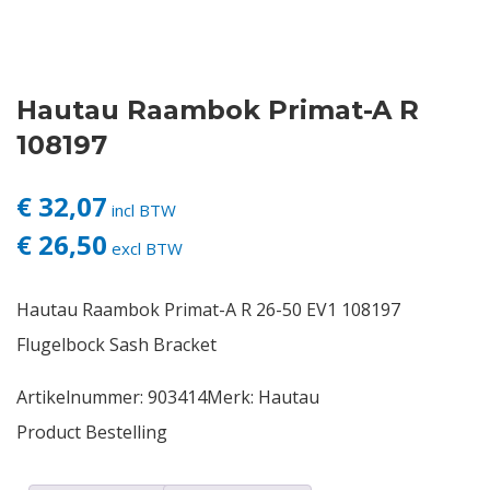
Contact
Hautau Raambok Primat-A R
Login
108197
Vacatures
€ 32,07
incl BTW
€ 26,50
excl BTW
Hautau Raambok Primat-A R 26-50 EV1 108197
Flugelbock Sash Bracket
Artikelnummer:
903414
Merk:
Hautau
Product Bestelling