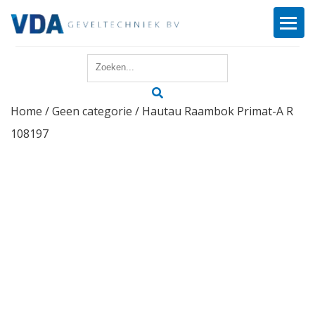
Home
Home
/
Geen categorie
/ Hautau Raambok Primat-A R
Reparatie
108197
Onderhoud
Merken
Producten
Offerte
Actueel