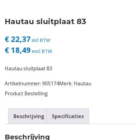
Contact
Hautau sluitplaat 83
Login
€ 22,37
incl BTW
€ 18,49
Vacatures
excl BTW
Hautau sluitplaat 83
Artikelnummer:
905174
Merk:
Hautau
Product Bestelling
Beschrijving
Specificaties
Beschrijving