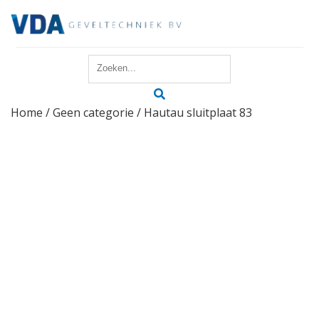
Home
Home
/
Geen categorie
/ Hautau sluitplaat 83
Reparatie
Onderhoud
Merken
Producten
Offerte
Actueel