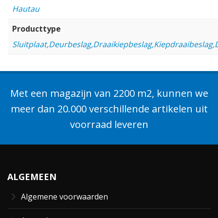
Hautau
Producttype
Sluitplaat,Deurbeslag,Draaikiepbeslag,Kiepdraaibeslag
Met een magazijn van 2200 m2, kunnen we
meer dan 20.000 verschillende artikelen uit
voorraad leveren
ALGEMEEN
Algemene voorwaarden