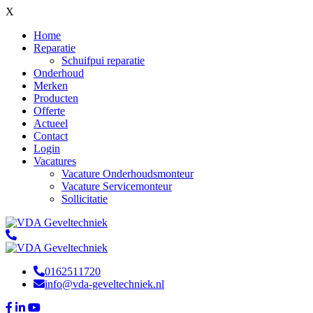
X
Home
Reparatie
Schuifpui reparatie
Onderhoud
Merken
Producten
Offerte
Actueel
Contact
Login
Vacatures
Vacature Onderhoudsmonteur
Vacature Servicemonteur
Sollicitatie
0162511720
info@vda-geveltechniek.nl