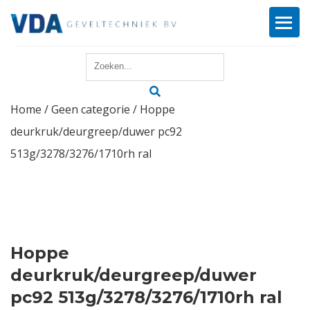
Home
Home
/
Geen categorie
/ Hoppe
Reparatie
deurkruk/deurgreep/duwer pc92
Onderhoud
513g/3278/3276/1710rh ral
Merken
Producten
Hoppe
Offerte
deurkruk/deurgreep/duwer
pc92 513g/3278/3276/1710rh ral
Actueel