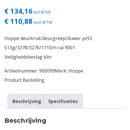
€ 134,16
incl BTW
Contact
€ 110,88
excl BTW
Login
Hoppe deurkruk/deurgreep/duwer pc92
Vacatures
513g/3278/3276/1710rh ral 9001
Veiligheidsbeslag klin
Artikelnummer:
900099
Merk:
Hoppe
Product Bestelling
Beschrijving
Specificaties
Beschrijving