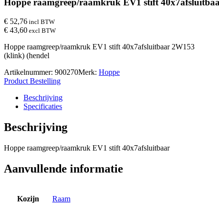
Hoppe raamgreep/raamkruk EV1 stift 40x7afsluitba
€ 52,76
incl BTW
€ 43,60
excl BTW
Hoppe raamgreep/raamkruk EV1 stift 40x7afsluitbaar 2W153
(klink) (hendel
Artikelnummer:
900270
Merk:
Hoppe
Product Bestelling
Beschrijving
Specificaties
Beschrijving
Hoppe raamgreep/raamkruk EV1 stift 40x7afsluitbaar
Aanvullende informatie
Kozijn
Raam