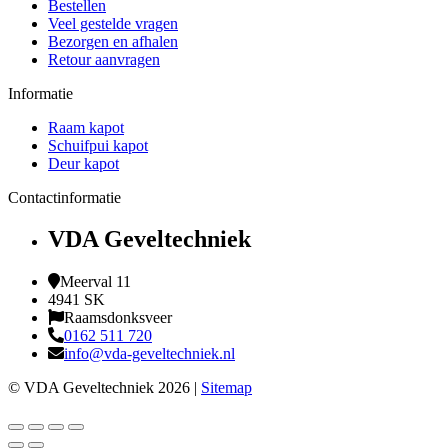
Bestellen
Veel gestelde vragen
Bezorgen en afhalen
Retour aanvragen
Informatie
Raam kapot
Schuifpui kapot
Deur kapot
Contactinformatie
VDA Geveltechniek
Meerval 11
4941 SK
Raamsdonksveer
0162 511 720
info@vda-geveltechniek.nl
© VDA Geveltechniek 2026 |
Sitemap