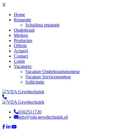
X
Home
Reparatie
Schuifpui reparatie
Onderhoud
Merken
Producten
Offerte
Actueel
Contact
Login
Vacatures
Vacature Onderhoudsmonteur
Vacature Servicemonteur
Sollicitatie
0162511720
info@vda-geveltechniek.nl