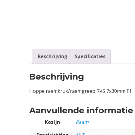
Contact
Login
Vacatures
Beschrijving
Specificaties
Beschrijving
Hoppe raamkruk/raamgreep RVS 7x30mm F1
Aanvullende informatie
Kozijn
Raam
Draairichting
NvT