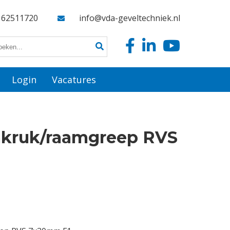
162511720
info@vda-geveltechniek.nl
Login
Vacatures
kruk/raamgreep RVS