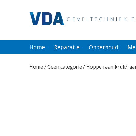
Home
Reparatie
Home
Reparatie
Onderhoud
Me
Onderhoud
Home
/
Geen categorie
/ Hoppe raamkruk/raa
Merken
Producten
Offerte
Actueel