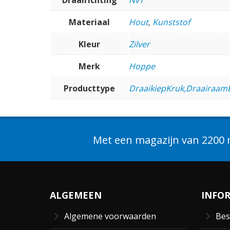
Materiaal
Hout
,
Kunststof
Kleur
Zilver
Merk
Hoppe
Producttype
DraaikiepKruk,Draairaam
Met een magazijn van 2200 m
ALGEMEEN
INFO
Algemene voorwaarden
Bes