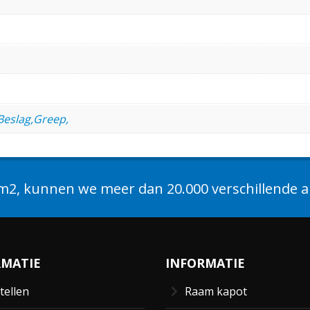
Beslag,Greep,
2, kunnen we meer dan 20.000 verschillende ar
RMATIE
INFORMATIE
tellen
Raam kapot