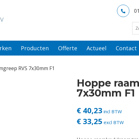
0
rken
Producten
Offerte
Actueel
Contact
mgreep RVS 7x30mm F1
Hoppe raam
7x30mm F1
€ 40,23
incl BTW
€ 33,25
excl BTW