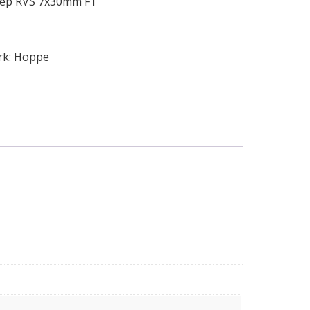
ep RVS 7x30mm F1
rk:
Hoppe