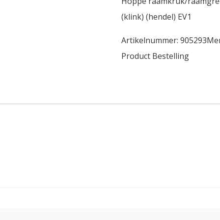
Hoppe raamkruk/raamgre
(klink) (hendel) EV1
Artikelnummer:
905293
Me
Product Bestelling