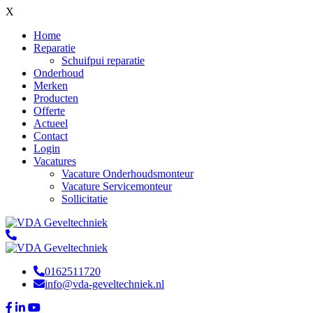
X
Home
Reparatie
Schuifpui reparatie
Onderhoud
Merken
Producten
Offerte
Actueel
Contact
Login
Vacatures
Vacature Onderhoudsmonteur
Vacature Servicemonteur
Sollicitatie
0162511720
info@vda-geveltechniek.nl