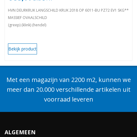
HVN DEURKRUK LANGSCHILD KRUK 2018 OP 6011-BU PZ72 EV1 SKG**
MASSIEF OVAALSCHILD
(greep) (klink) (hendel)
Bekijk product
Met een magazijn van 2200 m2, kunnen we
meer dan 20.000 verschillende artikelen uit
voorraad leveren
ALGEMEEN