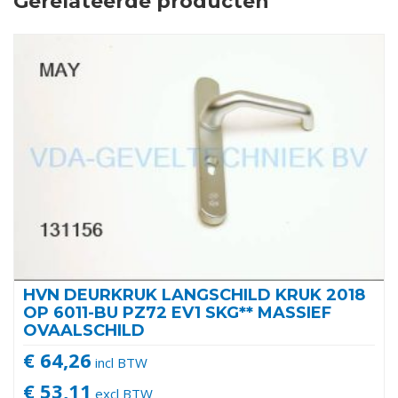
Gerelateerde producten
HVN DEURKRUK LANGSCHILD KRUK 2018
OP 6011-BU PZ72 EV1 SKG** MASSIEF
OVAALSCHILD
€ 64,26
incl BTW
€ 53,11
excl BTW