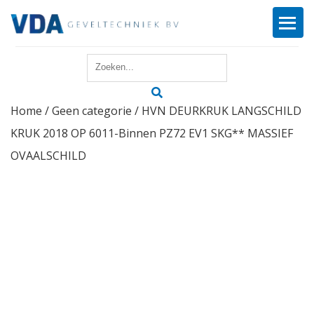
Home
Home
/
Geen categorie
/ HVN DEURKRUK LANGSCHILD
Reparatie
KRUK 2018 OP 6011-Binnen PZ72 EV1 SKG** MASSIEF
Onderhoud
OVAALSCHILD
Merken
Producten
Offerte
Actueel