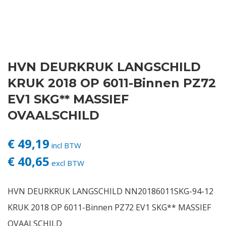
Contact
Login
HVN DEURKRUK LANGSCHILD
Vacatures
KRUK 2018 OP 6011-Binnen PZ72
EV1 SKG** MASSIEF
OVAALSCHILD
€ 49,19
incl BTW
€ 40,65
excl BTW
HVN DEURKRUK LANGSCHILD NN20186011SKG-94-12
KRUK 2018 OP 6011-Binnen PZ72 EV1 SKG** MASSIEF
OVAALSCHILD