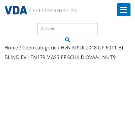
Home
Home
/
Geen categorie
/ HvN KRUK 2018 OP 6011-BI
Reparatie
BLIND EV1 EN179 MASSIEF SCHILD OVAAL NUT9
Onderhoud
Merken
Producten
Offerte
Actueel