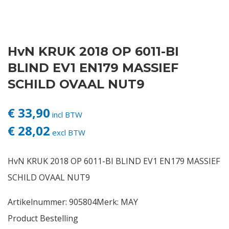
Contact
HvN KRUK 2018 OP 6011-BI
Login
BLIND EV1 EN179 MASSIEF
Vacatures
SCHILD OVAAL NUT9
€ 33,90
incl BTW
€ 28,02
excl BTW
HvN KRUK 2018 OP 6011-BI BLIND EV1 EN179 MASSIEF
SCHILD OVAAL NUT9
Artikelnummer:
905804
Merk:
MAY
Product Bestelling