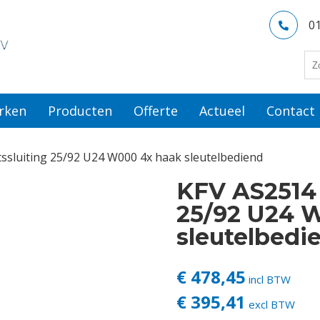
0
rken
Producten
Offerte
Actueel
Contact
sluiting 25/92 U24 W000 4x haak sleutelbediend
KFV AS2514
25/92 U24 
sleutelbedi
€ 478,45
incl BTW
€ 395,41
excl BTW