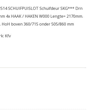
S2514 SCHUIFPUISLOT Schuifdeur SKG*** Drn
70 mm 4x HAAK / HAKEN W000 Lengte= 2170mm.
en. HoH boven 360/715 onder 505/860 mm
rk:
Kfv