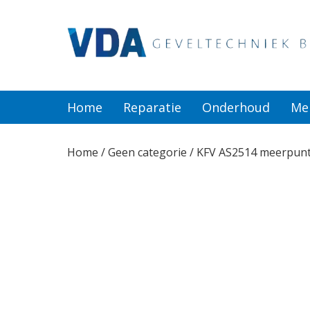
Home
Reparatie
Home
Reparatie
Onderhoud
Me
Onderhoud
Home
/
Geen categorie
/ KFV AS2514 meerpunts
Merken
Producten
Offerte
Actueel