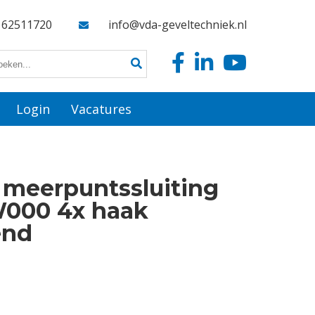
162511720
info@vda-geveltechniek.nl
Login
Vacatures
 meerpuntssluiting
W000 4x haak
end