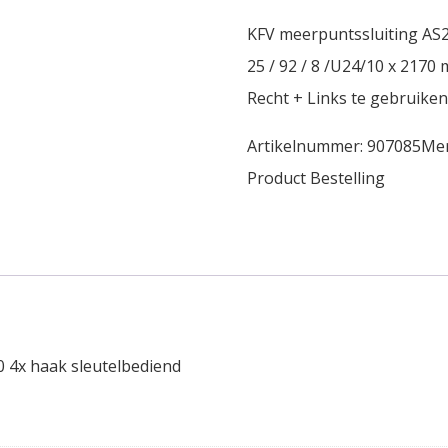
KFV meerpuntssluiting A
25 / 92 / 8 /U24/10 x 21
Recht + Links te gebruik
Artikelnummer:
907085
Me
Product Bestelling
 4x haak sleutelbediend