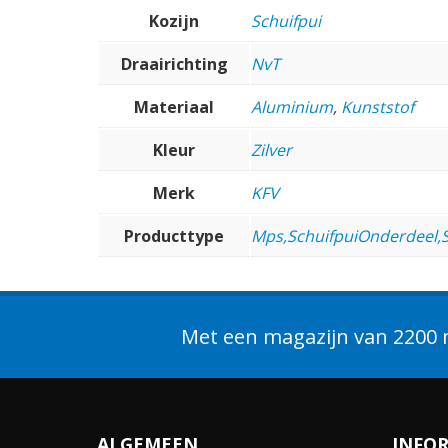
Kozijn
Schuifpui
Draairichting
NvT
Materiaal
Aluminium
,
Kunststof
Kleur
Zilver
Merk
KFV
Producttype
Mps,SchuifpuiOnderdeel,S
Met een magazijn van 2200 m
ALGEMEEN
INFO