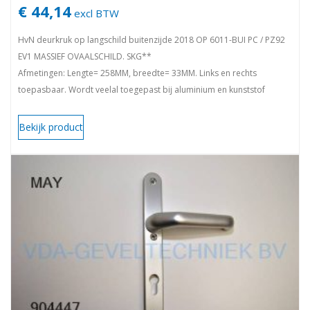
€ 44,14
excl BTW
HvN deurkruk op langschild buitenzijde 2018 OP 6011-BUI PC / PZ92
EV1 MASSIEF OVAALSCHILD. SKG**
Afmetingen: Lengte= 258MM, breedte= 33MM. Links en rechts
toepasbaar. Wordt veelal toegepast bij aluminium en kunststof
deuren. vda
Bekijk product