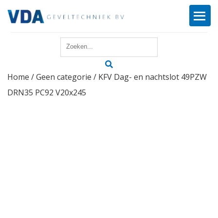
Home
Home
/
Geen categorie
/ KFV Dag- en nachtslot 49PZW
Reparatie
DRN35 PC92 V20x245
Onderhoud
Merken
Producten
Offerte
Actueel