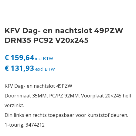
Contact
KFV Dag- en nachtslot 49PZW
Login
DRN35 PC92 V20x245
Vacatures
€ 159,64
incl BTW
€ 131,93
excl BTW
KFV Dag- en nachtslot 49PZW
Doornmaat 35MM, PC/PZ 92MM. Voorplaat 20×245 hell
verzinkt.
Din links en rechts toepasbaar voor kunststof deuren.
1-tourig. 3474212