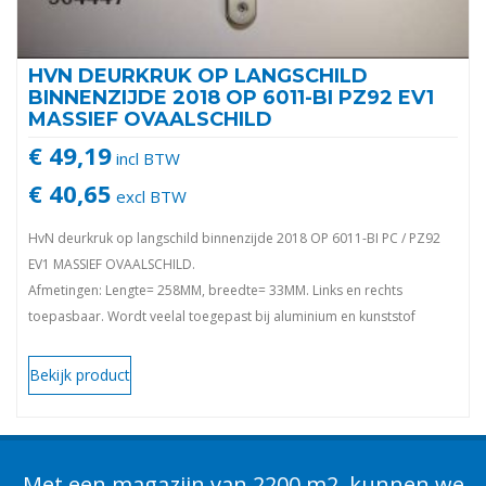
HVN DEURKRUK OP LANGSCHILD
BINNENZIJDE 2018 OP 6011-BI PZ92 EV1
MASSIEF OVAALSCHILD
€ 49,19
incl BTW
€ 40,65
excl BTW
HvN deurkruk op langschild binnenzijde 2018 OP 6011-BI PC / PZ92
EV1 MASSIEF OVAALSCHILD.
Afmetingen: Lengte= 258MM, breedte= 33MM. Links en rechts
toepasbaar. Wordt veelal toegepast bij aluminium en kunststof
deuren.
Bekijk product
Met een magazijn van 2200 m2, kunnen we