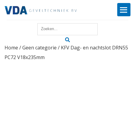
Home
Home
/
Geen categorie
/ KFV Dag- en nachtslot DRN55
Reparatie
PC72 V18x235mm
Onderhoud
Merken
Producten
Offerte
Actueel