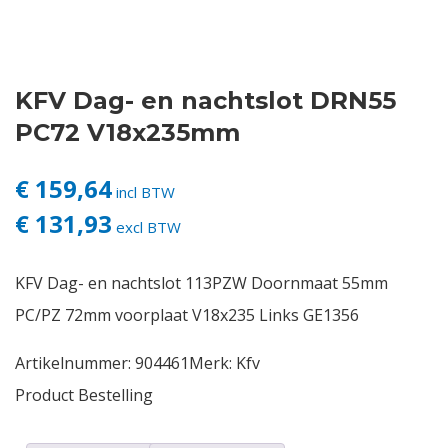
Contact
KFV Dag- en nachtslot DRN55
Login
PC72 V18x235mm
Vacatures
€ 159,64
incl BTW
€ 131,93
excl BTW
KFV Dag- en nachtslot 113PZW Doornmaat 55mm
PC/PZ 72mm voorplaat V18x235 Links GE1356
Artikelnummer:
904461
Merk:
Kfv
Product Bestelling