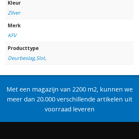
Kleur
Zilver
Merk
KFV
Producttype
Deurbeslag,Slot,
Met een magazijn van 2200 m2, kunnen we
meer dan 20.000 verschillende artikelen uit
voorraad leveren