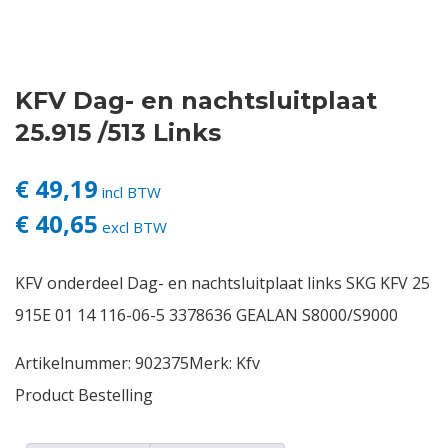
Contact
KFV Dag- en nachtsluitplaat
Login
25.915 /513 Links
Vacatures
€ 49,19
incl BTW
€ 40,65
excl BTW
KFV onderdeel Dag- en nachtsluitplaat links SKG KFV 25
915E 01 14 116-06-5 3378636 GEALAN S8000/S9000
Artikelnummer:
902375
Merk:
Kfv
Product Bestelling