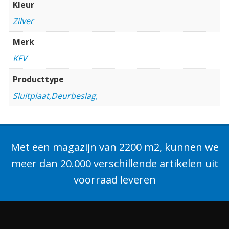
Kleur
Zilver
Merk
KFV
Producttype
Sluitplaat,Deurbeslag,
Met een magazijn van 2200 m2, kunnen we
meer dan 20.000 verschillende artikelen uit
voorraad leveren