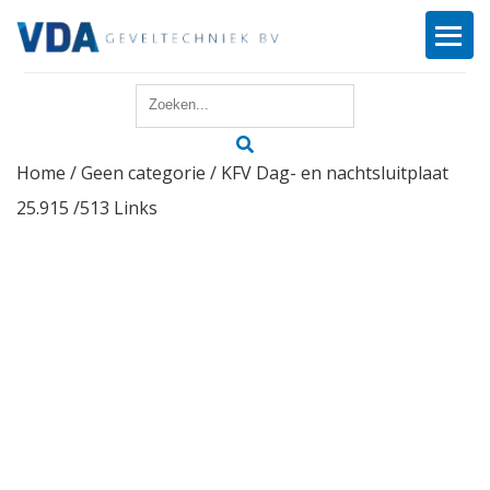
Home
Home
/
Geen categorie
/ KFV Dag- en nachtsluitplaat
Reparatie
25.915 /513 Links
Onderhoud
Merken
Producten
Offerte
Actueel