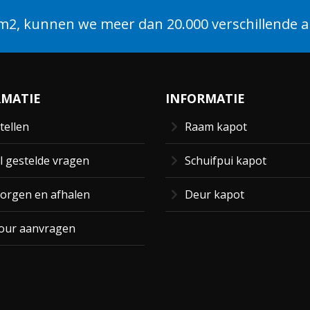
2, kunnen we meer dan 20.000 verschillende ar
RMATIE
INFORMATIE
tellen
Raam kapot
l gestelde vragen
Schuifpui kapot
orgen en afhalen
Deur kapot
our aanvragen