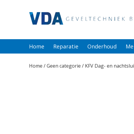
Home
Reparatie
Home
Reparatie
Onderhoud
Me
Onderhoud
Home
/
Geen categorie
/ KFV Dag- en nachtslu
Merken
Producten
Offerte
Actueel