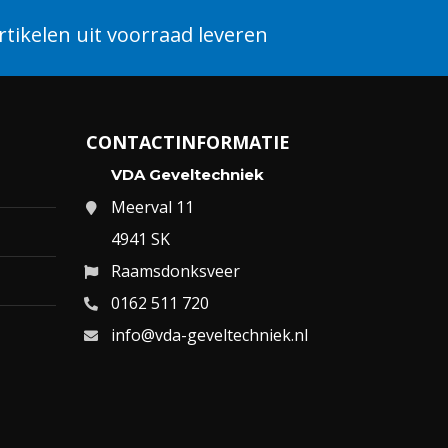
tikelen uit voorraad leveren
CONTACTINFORMATIE
VDA Geveltechniek
Meerval 11
4941 SK
Raamsdonksveer
0162 511 720
info@vda-geveltechniek.nl