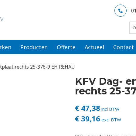
0
rken
Producten
Offerte
Actueel
Contact
itplaat rechts 25-376-9 EH REHAU
KFV Dag- en
rechts 25-
€ 47,38
incl BTW
€ 39,16
excl BTW