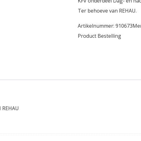
KFV onderdeel Dag- en nac
Ter behoeve van REHAU.
Artikelnummer:
910673
Me
Product Bestelling
EH REHAU