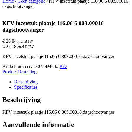
Home
/
Geen categorie
/ KFV inzetstuk plaatje 116.06 6 803.00016
dagschootvanger
KFV inzetstuk plaatje 116.06 6 803.00016
dagschootvanger
€ 26,84
incl BTW
€ 22,18
excl BTW
KFV inzetstuk plaatje 116.06 6 803.00016 dagschootvanger
Artikelnummer:
130454
Merk:
Kfv
Product Bestelling
Beschrijving
Specificaties
Beschrijving
KFV inzetstuk plaatje 116.06 6 803.00016 dagschootvanger
Aanvullende informatie