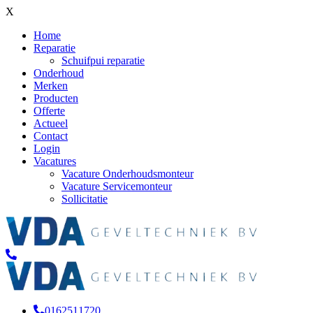
X
Home
Reparatie
Schuifpui reparatie
Onderhoud
Merken
Producten
Offerte
Actueel
Contact
Login
Vacatures
Vacature Onderhoudsmonteur
Vacature Servicemonteur
Sollicitatie
0162511720