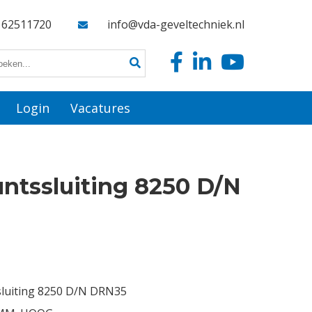
162511720
info@vda-geveltechniek.nl
Login
Vacatures
tssluiting 8250 D/N
luiting 8250 D/N DRN35