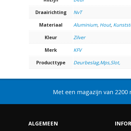
Draairichting
NvT
Materiaal
Aluminium
,
Hout
,
Kunstst
Kleur
Zilver
Merk
KFV
Producttype
Deurbeslag,Mps,Slot,
Met een magazijn van 2200 m
ALGEMEEN
INFO