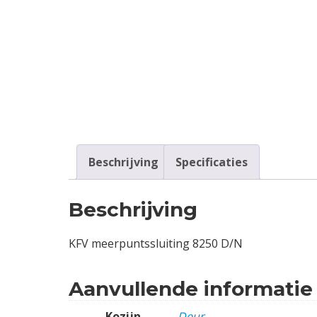
Contact
Login
Vacatures
Beschrijving
Specificaties
Beschrijving
KFV meerpuntssluiting 8250 D/N
Aanvullende informatie
Kozijn
Deur