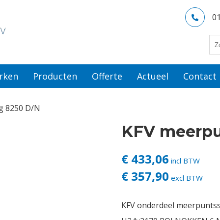
0
rken
Producten
Offerte
Actueel
Contact
ng 8250 D/N
KFV meerpun
€ 433,06
incl BTW
€ 357,90
excl BTW
KFV onderdeel meerpuntss