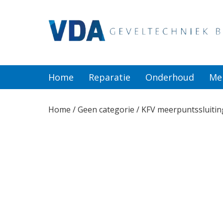
Home
Reparatie
Home
Reparatie
Onderhoud
Me
Onderhoud
Home
/
Geen categorie
/ KFV meerpuntssluiti
Merken
Producten
Offerte
Actueel