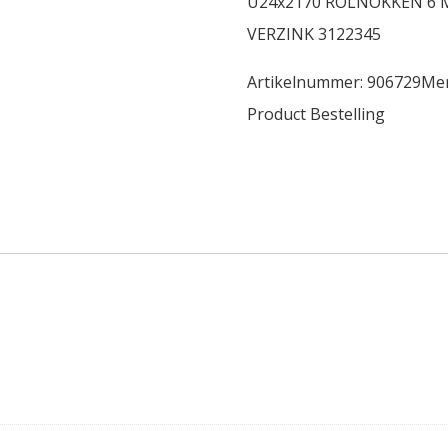
U24x2170 ROLNOKKEN 6 
VERZINK 3122345
Artikelnummer:
906729
Me
Product Bestelling