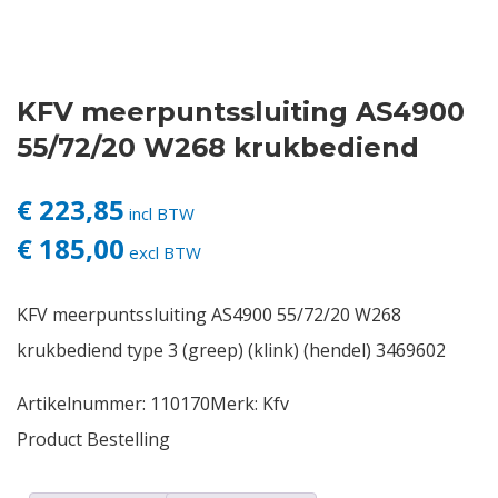
Contact
KFV meerpuntssluiting AS4900
Login
55/72/20 W268 krukbediend
Vacatures
€ 223,85
incl BTW
€ 185,00
excl BTW
KFV meerpuntssluiting AS4900 55/72/20 W268
krukbediend type 3 (greep) (klink) (hendel) 3469602
Artikelnummer:
110170
Merk:
Kfv
Product Bestelling