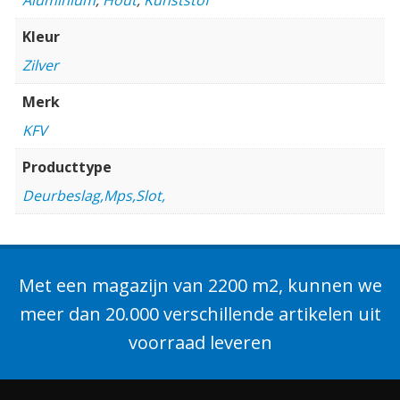
Kleur
Zilver
Merk
KFV
Producttype
Deurbeslag,Mps,Slot,
Met een magazijn van 2200 m2, kunnen we
meer dan 20.000 verschillende artikelen uit
voorraad leveren