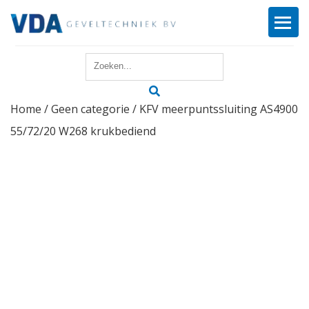
Home
Home
/
Geen categorie
/ KFV meerpuntssluiting AS4900
Reparatie
55/72/20 W268 krukbediend
Onderhoud
Merken
Producten
Offerte
Actueel