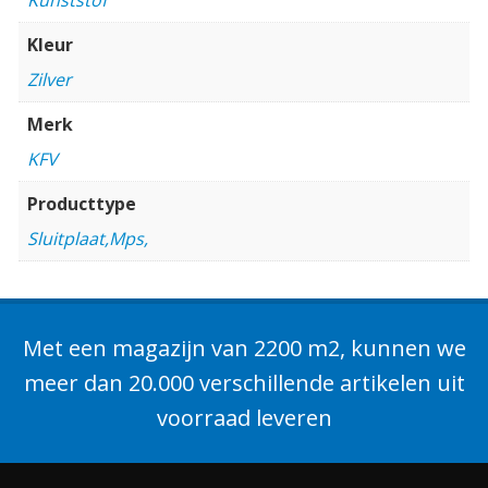
Kleur
Zilver
Merk
KFV
Producttype
Sluitplaat,Mps,
Met een magazijn van 2200 m2, kunnen we
meer dan 20.000 verschillende artikelen uit
voorraad leveren