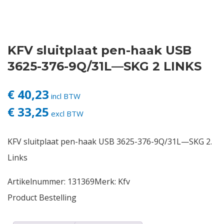
Contact
KFV sluitplaat pen-haak USB
Login
3625-376-9Q/31L—SKG 2 LINKS
Vacatures
€ 40,23
incl BTW
€ 33,25
excl BTW
KFV sluitplaat pen-haak USB 3625-376-9Q/31L—SKG 2.
Links
Artikelnummer:
131369
Merk:
Kfv
Product Bestelling