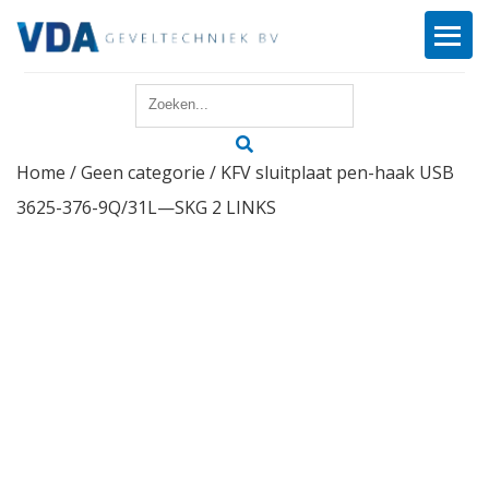
Home
Home
/
Geen categorie
/ KFV sluitplaat pen-haak USB
Reparatie
3625-376-9Q/31L—SKG 2 LINKS
Onderhoud
Merken
Producten
Offerte
Actueel