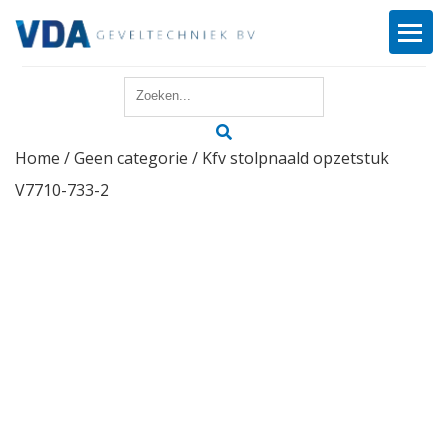
Home
Home
/
Geen categorie
/ Kfv stolpnaald opzetstuk
Reparatie
V7710-733-2
Onderhoud
Merken
Producten
Offerte
Actueel