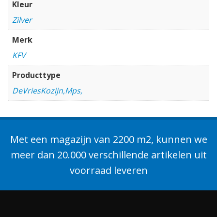
Kleur
Zilver
Merk
KFV
Producttype
DeVriesKozijn,Mps,
Met een magazijn van 2200 m2, kunnen we
meer dan 20.000 verschillende artikelen uit
voorraad leveren