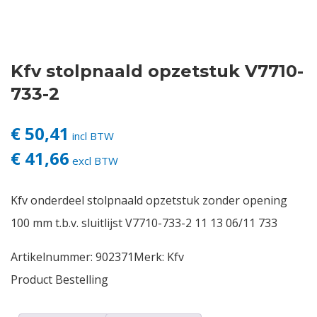
Contact
Kfv stolpnaald opzetstuk V7710-
Login
733-2
Vacatures
€ 50,41
incl BTW
€ 41,66
excl BTW
Kfv onderdeel stolpnaald opzetstuk zonder opening
100 mm t.b.v. sluitlijst V7710-733-2 11 13 06/11 733
Artikelnummer:
902371
Merk:
Kfv
Product Bestelling