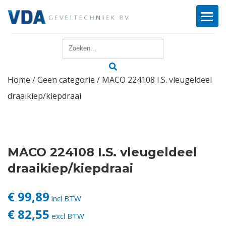
Home
Home
/
Geen categorie
/ MACO 224108 I.S. vleugeldeel
Reparatie
draaikiep/kiepdraai
Onderhoud
Merken
MACO 224108 I.S. vleugeldeel
Producten
draaikiep/kiepdraai
Offerte
€ 99,89
incl BTW
€ 82,55
excl BTW
Actueel