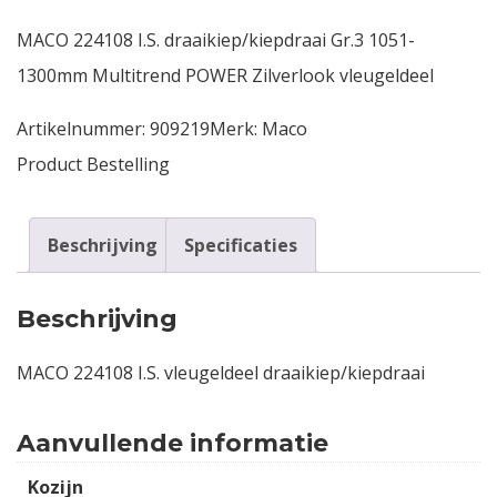
MACO 224108 I.S. draaikiep/kiepdraai Gr.3 1051-
Contact
1300mm Multitrend POWER Zilverlook vleugeldeel
Login
Artikelnummer:
909219
Merk:
Maco
Product Bestelling
Vacatures
Beschrijving
Specificaties
Beschrijving
MACO 224108 I.S. vleugeldeel draaikiep/kiepdraai
Aanvullende informatie
Kozijn