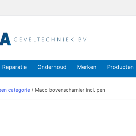
e
Reparatie
Onderhoud
Merken
Producten
ud
en categorie
/ Maco bovenscharnier incl. pen
en