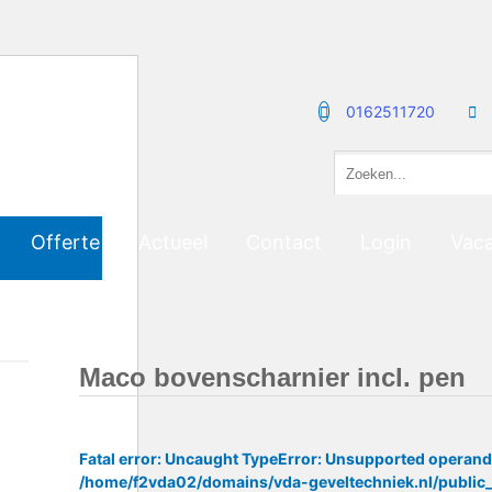
0162511720
Offerte
Actueel
Contact
Login
Vaca
Maco bovenscharnier incl. pen
Fatal error
: Uncaught TypeError: Unsupported operand ty
/home/f2vda02/domains/vda-geveltechniek.nl/public