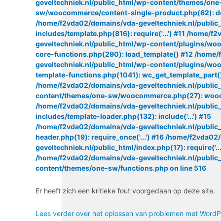
geveltechniek.nl/public_html/wp-content/themes/one
sw/woocommerce/content-single-product.php(62): do
/home/f2vda02/domains/vda-geveltechniek.nl/public
includes/template.php(816): require('...') #11 /home/
geveltechniek.nl/public_html/wp-content/plugins/w
core-functions.php(290): load_template() #12 /home
geveltechniek.nl/public_html/wp-content/plugins/w
template-functions.php(1041): wc_get_template_part(
/home/f2vda02/domains/vda-geveltechniek.nl/public
content/themes/one-sw/woocommerce.php(27): woo
/home/f2vda02/domains/vda-geveltechniek.nl/public
includes/template-loader.php(132): include('...') #15
/home/f2vda02/domains/vda-geveltechniek.nl/public
header.php(19): require_once('...') #16 /home/f2vda0
geveltechniek.nl/public_html/index.php(17): require('...
/home/f2vda02/domains/vda-geveltechniek.nl/public
content/themes/one-sw/functions.php
on line
516
Er heeft zich een kritieke fout voorgedaan op deze site.
Lees verder over het oplossen van problemen met WordP