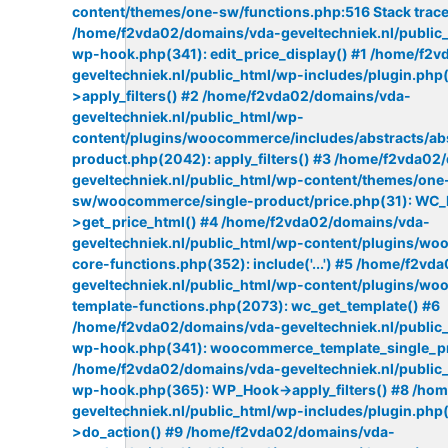
content/themes/one-sw/functions.php:516 Stack trace
/home/f2vda02/domains/vda-geveltechniek.nl/public_
wp-hook.php(341): edit_price_display() #1 /home/f2
geveltechniek.nl/public_html/wp-includes/plugin.ph
>apply_filters() #2 /home/f2vda02/domains/vda-
geveltechniek.nl/public_html/wp-
content/plugins/woocommerce/includes/abstracts/ab
product.php(2042): apply_filters() #3 /home/f2vda02
geveltechniek.nl/public_html/wp-content/themes/one
sw/woocommerce/single-product/price.php(31): WC_
>get_price_html() #4 /home/f2vda02/domains/vda-
geveltechniek.nl/public_html/wp-content/plugins/w
core-functions.php(352): include('...') #5 /home/f2v
geveltechniek.nl/public_html/wp-content/plugins/w
template-functions.php(2073): wc_get_template() #6
/home/f2vda02/domains/vda-geveltechniek.nl/public_
wp-hook.php(341): woocommerce_template_single_pr
/home/f2vda02/domains/vda-geveltechniek.nl/public_
wp-hook.php(365): WP_Hook->apply_filters() #8 /ho
geveltechniek.nl/public_html/wp-includes/plugin.ph
>do_action() #9 /home/f2vda02/domains/vda-