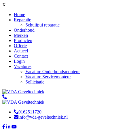
X
Home
Reparatie
Schuifpui reparatie
Onderhoud
Merken
Producten
Offerte
Actueel
Contact
Login
Vacatures
Vacature Onderhoudsmonteur
Vacature Servicemonteur
Sollicitatie
0162511720
info@vda-geveltechniek.nl