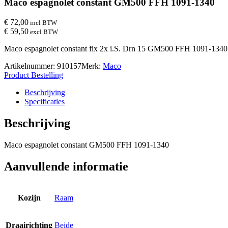
Maco espagnolet constant GM500 FFH 1091-1340
€ 72,00
incl BTW
€ 59,50
excl BTW
Maco espagnolet constant fix 2x i.S. Drn 15 GM500 FFH 1091-1340
Artikelnummer:
910157
Merk:
Maco
Product Bestelling
Beschrijving
Specificaties
Beschrijving
Maco espagnolet constant GM500 FFH 1091-1340
Aanvullende informatie
Kozijn
Raam
Draairichting
Beide