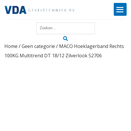
Home
Home
/
Geen categorie
/ MACO Hoeklagerband Rechts
Reparatie
100KG Multitrend DT 18/12 Zilverlook 52706
Onderhoud
Merken
Producten
Offerte
Actueel