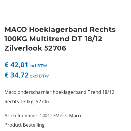
Contact
MACO Hoeklagerband Rechts
Login
100KG Multitrend DT 18/12
Vacatures
Zilverlook 52706
€ 42,01
incl BTW
€ 34,72
excl BTW
Maco onderscharnier hoeklagerband Trend 18/12
Rechts 130kg. 52706
Artikelnummer:
140127
Merk:
Maco
Product Bestelling