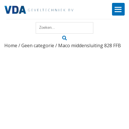
Home
Home
/
Geen categorie
/ Maco middensluiting 828 FFB
Reparatie
Onderhoud
Merken
Producten
Offerte
Actueel