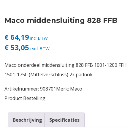
Contact
Maco middensluiting 828 FFB
Login
€ 64,19
incl BTW
€ 53,05
Vacatures
excl BTW
Maco onderdeel middensluiting 828 FFB 1001-1200 FFH
1501-1750 (Mittelverschluss) 2x padnok
Artikelnummer:
908701
Merk:
Maco
Product Bestelling
Beschrijving
Specificaties