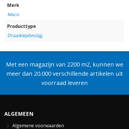
Merk
Maco
Producttype
Draaikiepbeslag,
Met een magazijn van 2200 m2, kunnen we
meer dan 20.000 verschillende artikelen uit
voorraad leveren
ALGEMEEN
Algemene voorwaarden