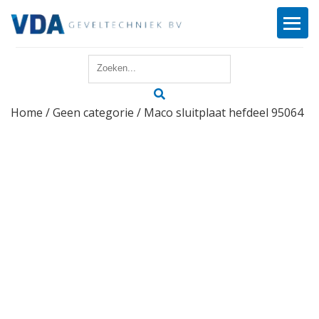
Home
Home
/
Geen categorie
/ Maco sluitplaat hefdeel 95064
Reparatie
Onderhoud
Merken
Producten
Offerte
Actueel