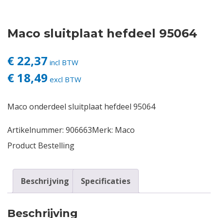
Contact
Maco sluitplaat hefdeel 95064
Login
€ 22,37
incl BTW
€ 18,49
Vacatures
excl BTW
Maco onderdeel sluitplaat hefdeel 95064
Artikelnummer:
906663
Merk:
Maco
Product Bestelling
Beschrijving
Specificaties
Beschrijving