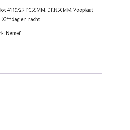
kslot 4119/27 PC55MM. DRN50MM. Vooplaat
KG**dag en nacht
rk:
Nemef