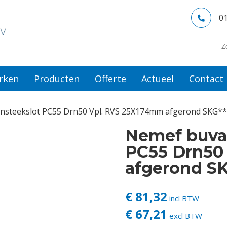
0
rken
Producten
Offerte
Actueel
Contact
insteekslot PC55 Drn50 Vpl. RVS 25X174mm afgerond SKG**
Nemef buva 
PC55 Drn50
afgerond SK
€ 81,32
incl BTW
€ 67,21
excl BTW