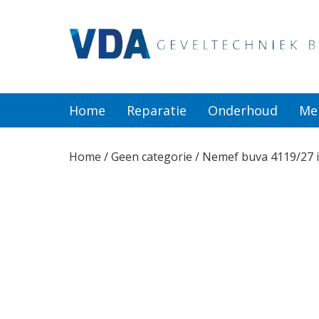
Home
Reparatie
Home
Reparatie
Onderhoud
Me
Onderhoud
Home
/
Geen categorie
/ Nemef buva 4119/27 
Merken
Producten
Offerte
Actueel