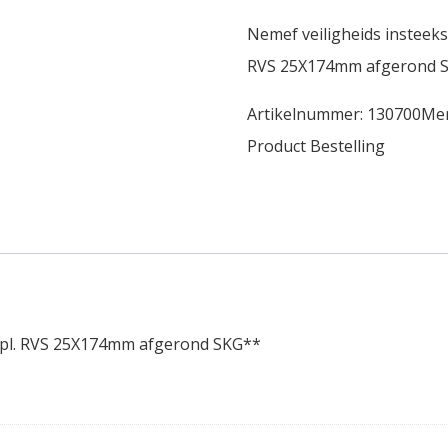
Nemef veiligheids instee
RVS 25X174mm afgerond S
Artikelnummer:
130700
Me
Product Bestelling
Vpl. RVS 25X174mm afgerond SKG**