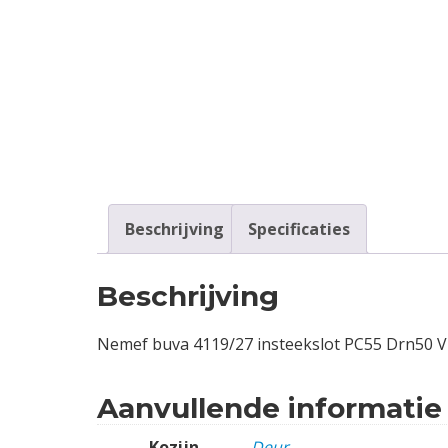
Contact
Login
Vacatures
Beschrijving
Specificaties
Beschrijving
Nemef buva 4119/27 insteekslot PC55 Drn50 
Aanvullende informatie
Kozijn
Deur