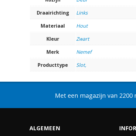
Draairichting
Links
Materiaal
Hout
Kleur
Zwart
Merk
Nemef
Producttype
Slot,
Met een magazijn van 2200 m
ALGEMEEN
INFO