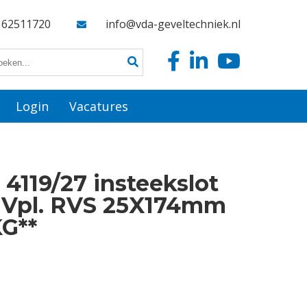
162511720
info@vda-geveltechniek.nl
Login
Vacatures
4119/27 insteekslot
 Vpl. RVS 25X174mm
G**