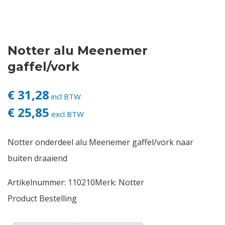
Contact
Notter alu Meenemer
Login
gaffel/vork
Vacatures
€ 31,28
incl BTW
€ 25,85
excl BTW
Notter onderdeel alu Meenemer gaffel/vork naar
buiten draaiend
Artikelnummer:
110210
Merk:
Notter
Product Bestelling