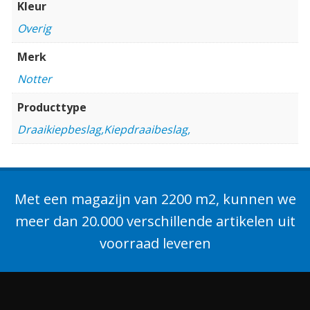
Kleur
Overig
Merk
Notter
Producttype
Draaikiepbeslag,Kiepdraaibeslag,
Met een magazijn van 2200 m2, kunnen we
meer dan 20.000 verschillende artikelen uit
voorraad leveren