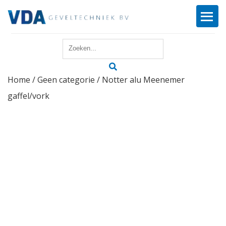
Home
Home
/
Geen categorie
/ Notter alu Meenemer
Reparatie
gaffel/vork
Onderhoud
Merken
Producten
Offerte
Actueel