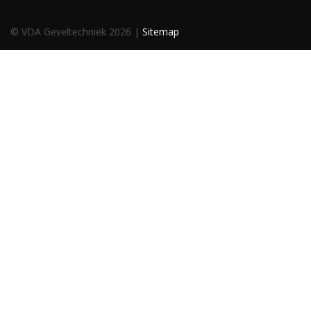
© VDA Geveltechniek 2026 |
Sitemap