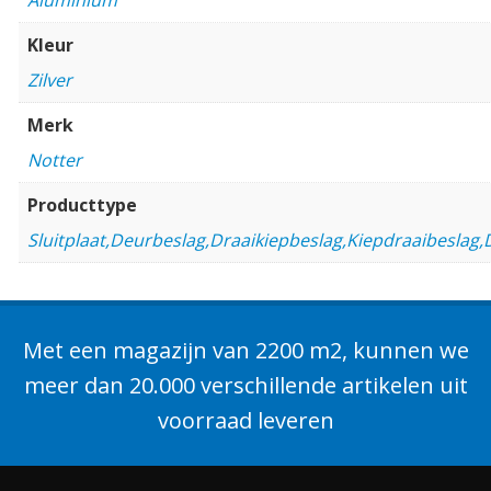
Kleur
Zilver
Merk
Notter
Producttype
Sluitplaat,Deurbeslag,Draaikiepbeslag,Kiepdraaibeslag
Met een magazijn van 2200 m2, kunnen we
meer dan 20.000 verschillende artikelen uit
voorraad leveren