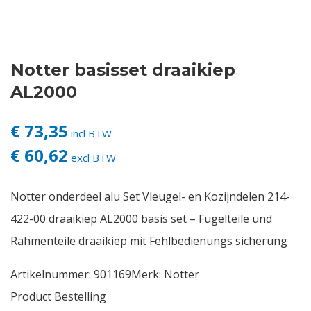
Contact
Notter basisset draaikiep
Login
AL2000
Vacatures
€ 73,35
incl BTW
€ 60,62
excl BTW
Notter onderdeel alu Set Vleugel- en Kozijndelen 214-
422-00 draaikiep AL2000 basis set – Fugelteile und
Rahmenteile draaikiep mit Fehlbedienungs sicherung
Artikelnummer:
901169
Merk:
Notter
Product Bestelling