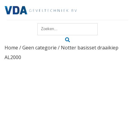
Home
Home
/
Geen categorie
/ Notter basisset draaikiep
Reparatie
AL2000
Onderhoud
Merken
Producten
Offerte
Actueel