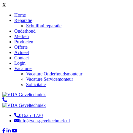
X
Home
Reparatie
Schuifpui reparatie
Onderhoud
Merken
Producten
Offerte
Actueel
Contact
Login
Vacatures
Vacature Onderhoudsmonteur
Vacature Servicemonteur
Sollicitatie
0162511720
info@vda-geveltechniek.nl