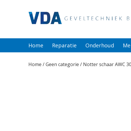
Home
Reparatie
Home
Reparatie
Onderhoud
Me
Onderhoud
Home
/
Geen categorie
/ Notter schaar AWC 3
Merken
Producten
Offerte
Actueel