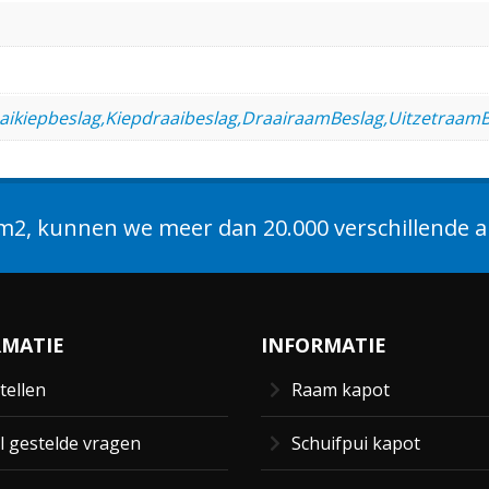
aikiepbeslag,Kiepdraaibeslag,DraairaamBeslag,UitzetraamB
2, kunnen we meer dan 20.000 verschillende ar
RMATIE
INFORMATIE
tellen
Raam kapot
l gestelde vragen
Schuifpui kapot