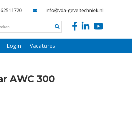
162511720
info@vda-geveltechniek.nl
Login
Vacatures
aar AWC 300