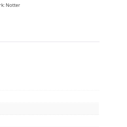
rk:
Notter