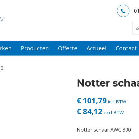
0
rken
Producten
Offerte
Actueel
Contact
00
Notter sch
€ 101,79
incl BTW
€ 84,12
excl BTW
Notter schaar AWC 300