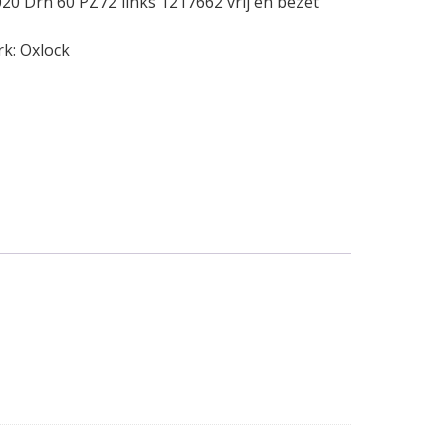
0 Drn 60 PZ72 links 1217662 vrij en bezet
rk:
Oxlock