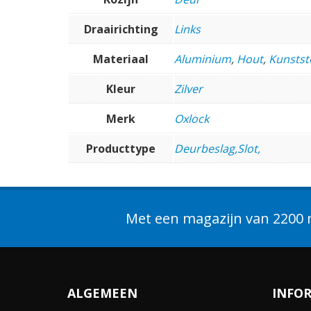
Draairichting
Links
Materiaal
Aluminium
,
Hout
,
Kunstst
Kleur
Zilver
Merk
Oxlock
Producttype
Deurbeslag,Slot,
Met een magazijn van 2200 m
ALGEMEEN
INFO