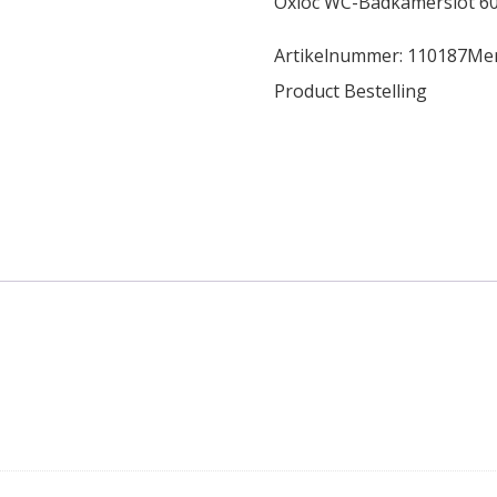
Oxloc WC-Badkamerslot 602
Artikelnummer:
110187
Me
Product Bestelling