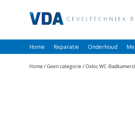
Home
Reparatie
Home
Reparatie
Onderhoud
Me
Onderhoud
Home
/
Geen categorie
/ Oxloc WC-Badkamersl
Merken
Producten
Offerte
Actueel