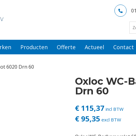
0
rken
Producten
Offerte
Actueel
Contact
ot 6020 Drn 60
Oxloc WC-B
Drn 60
€ 115,37
incl BTW
€ 95,35
excl BTW