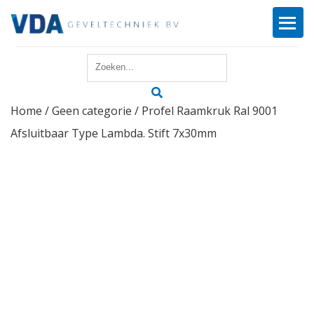
Home
Home
/
Geen categorie
/ Profel Raamkruk Ral 9001
Reparatie
Afsluitbaar Type Lambda. Stift 7x30mm
Onderhoud
Merken
Producten
Offerte
Actueel