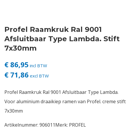
Contact
Profel Raamkruk Ral 9001
Login
Afsluitbaar Type Lambda. Stift
Vacatures
7x30mm
€ 86,95
incl BTW
€ 71,86
excl BTW
Profel Raamkruk Ral 9001 Afsluitbaar Type Lambda.
Voor aluminium draaikiep ramen van Profel. creme stift
7x30mm
Artikelnummer:
906011
Merk:
PROFEL