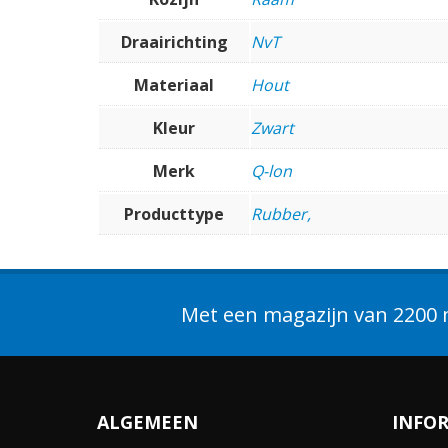
Draairichting
NvT
Materiaal
Hout
Kleur
Zwart
Merk
Q-lon
Producttype
Rubber,
Met een magazijn van 2200 m
ALGEMEEN
INFO