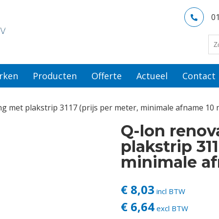
0
rken
Producten
Offerte
Actueel
Contact
ng met plakstrip 3117 (prijs per meter, minimale afname 10 
Q-lon renov
plakstrip 311
minimale af
€ 8,03
incl BTW
€ 6,64
excl BTW