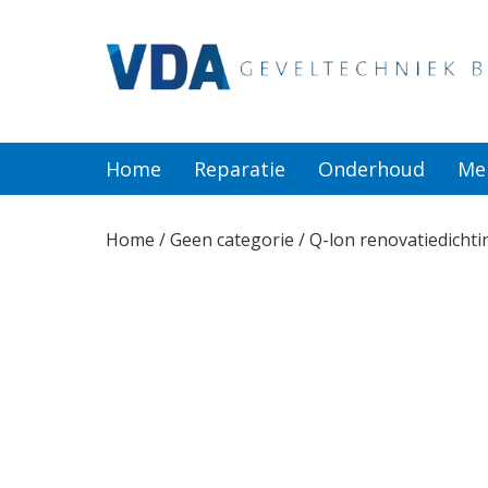
Home
Reparatie
Home
Reparatie
Onderhoud
Me
Onderhoud
Home
/
Geen categorie
/ Q-lon renovatiedichti
Merken
Producten
Offerte
Actueel