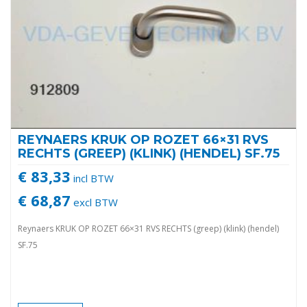
REYNAERS KRUK OP ROZET 66×31 RVS
RECHTS (GREEP) (KLINK) (HENDEL) SF.75
€ 83,33
incl BTW
€ 68,87
excl BTW
Reynaers KRUK OP ROZET 66×31 RVS RECHTS (greep) (klink) (hendel)
SF.75