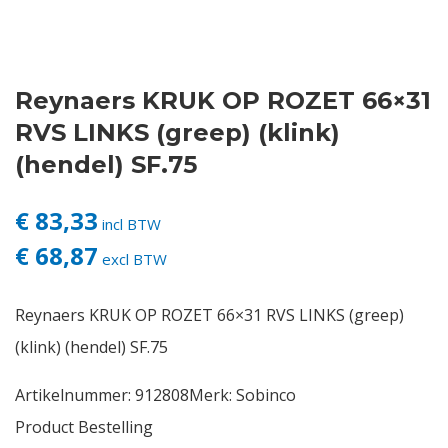
Contact
Reynaers KRUK OP ROZET 66×31
Login
RVS LINKS (greep) (klink)
Vacatures
(hendel) SF.75
€ 83,33
incl BTW
€ 68,87
excl BTW
Reynaers KRUK OP ROZET 66×31 RVS LINKS (greep)
(klink) (hendel) SF.75
Artikelnummer:
912808
Merk:
Sobinco
Product Bestelling