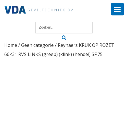
Home
Home
/
Geen categorie
/ Reynaers KRUK OP ROZET
Reparatie
66×31 RVS LINKS (greep) (klink) (hendel) SF.75
Onderhoud
Merken
Producten
Offerte
Actueel